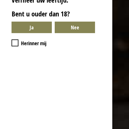
Bent u ouder dan 18?
Herinner mij
Algemene Voorwaarden