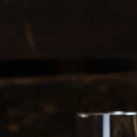
€90,-
SLIJTER