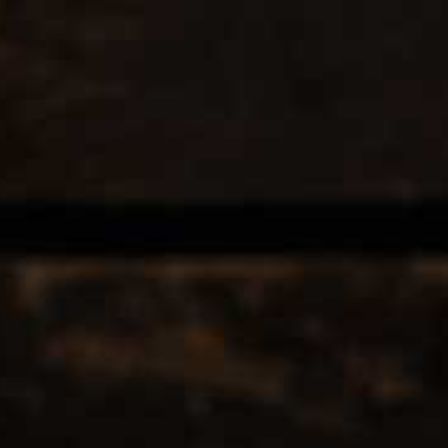
Verzenden door heel Nederland
GRATIS verzenden vanaf 
FOTO'S
NIEUWS BLOG
MEER WETEN?
ÚW TOP