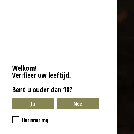
e
l
r
e
n
e
n
Algemene Voorwaarden
Welkom!
Privacybeleid
Verifieer uw leeftijd.
Garantie & Klachten
Bent u ouder dan 18?
Verzending
Herroepingsrecht
Herinner mij
Contact